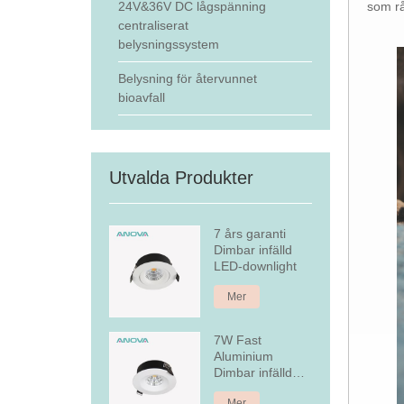
som rå
24V&36V DC lågspänning
centraliserat
belysningssystem
Belysning för återvunnet
bioavfall
Utvalda Produkter
7 års garanti
Dimbar infälld
LED-downlight
Mer
7W Fast
Aluminium
Dimbar infälld
LED Downlight
Mer