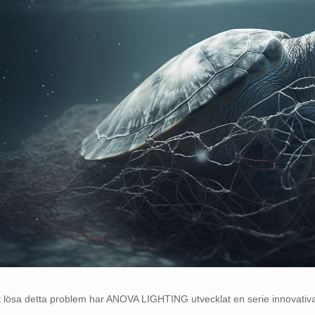
t lösa detta problem har ANOVA LIGHTING utvecklat en serie innovati