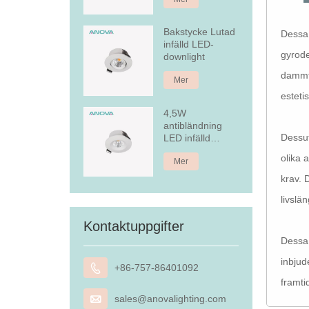
Bakstycke Lutad
Dessa 
infälld LED-
gyrode
downlight
dammtä
Mer
esteti
4,5W
antibländning
Dessut
LED infälld
nedljus
olika 
Mer
krav. 
livslä
Kontaktuppgifter
Dessa 
inbjud

+86-757-86401092
framti

sales@anovalighting.com