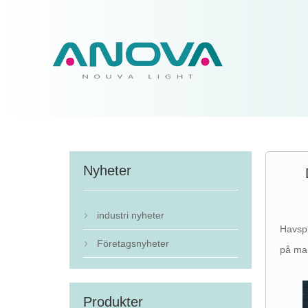
Nyheter
industri nyheter

Havspl
Företagsnyheter

på mar
Produkter