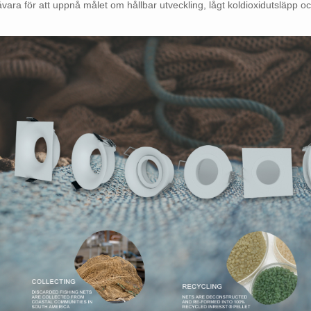
vara för att uppnå målet om hållbar utveckling, lågt koldioxidutsläpp o