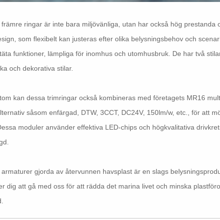
främre ringar är inte bara miljövänliga, utan har också hög prestanda oc
sign, som flexibelt kan justeras efter olika belysningsbehov och scena
ta funktioner, lämpliga för inomhus och utomhusbruk. De har två stila
ska och dekorativa stilar.
om kan dessa trimringar också kombineras med företagets MR16 multifun
alternativ såsom enfärgad, DTW, 3CCT, DC24V, 150lm/w, etc., för att möt
Dessa moduler använder effektiva LED-chips och högkvalitativa drivkretsa
ngd.
armaturer gjorda av återvunnen havsplast är en slags belysningsprodu
er dig att gå med oss ​​för att rädda det marina livet och minska plastfö
d.