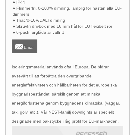
● IP44
● Flimmerfri, 0-100% dimning, lämplig för nästan alla EU-
dimmers
● Triac/0-10V/DALI dimning
● Skruvfri drivbox med 16 mm hål för EU flexibelt rör
● 6-pack färglåda är valfritt

Email
Isoleringsmaterial används ofta i Europa. De bidrar
avsevärt till att förbättra den övergripande
energieffektiviteten och hållbarheten för det europeiska
byggnadsbeståndet, särskilt genom att minska
energiförlusterna genom byggnadens klimatskal (väggar,
tak, golv, etc.). Vår NEST-familj downlgihts är speciellt
designade med bakstycke i låg profil för EU-marknaden.