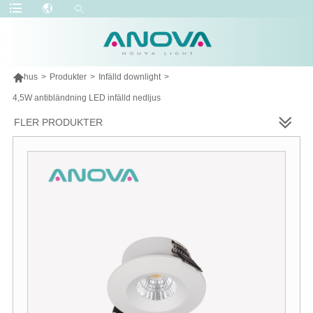

hus
>
Produkter
>
Infälld downlight
>
4,5W antibländning LED infälld nedljus
FLER PRODUKTER