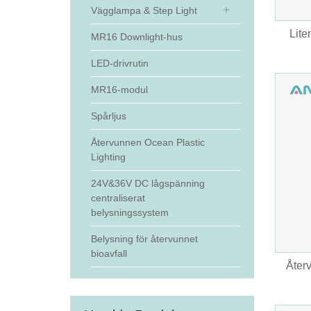
Vägglampa & Step Light
Lite
MR16 Downlight-hus
LED-drivrutin
MR16-modul
Spårljus
Återvunnen Ocean Plastic
Lighting
24V&36V DC lågspänning
centraliserat
belysningssystem
Belysning för återvunnet
bioavfall
Åter