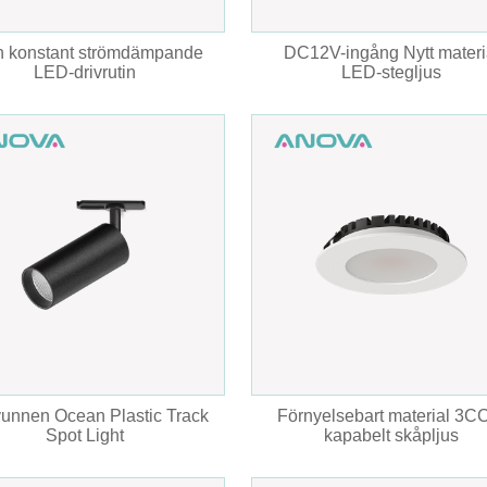
n konstant strömdämpande
DC12V-ingång Nytt materi
LED-drivrutin
LED-stegljus
vunnen Ocean Plastic Track
Förnyelsebart material 3C
Spot Light
kapabelt skåpljus