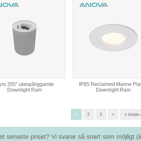
yro 355° utanpåliggande
IP65 Reclaimed Marine Plas
Downlight Ram
Downlight Ram
1
2
3
>
v totala 
et senaste priset? Vi svarar så snart som möjligt 