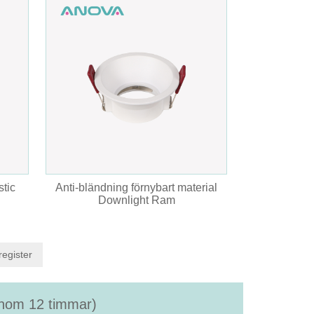
tic
Anti-bländning förnybart material
Downlight Ram
register
(inom 12 timmar)