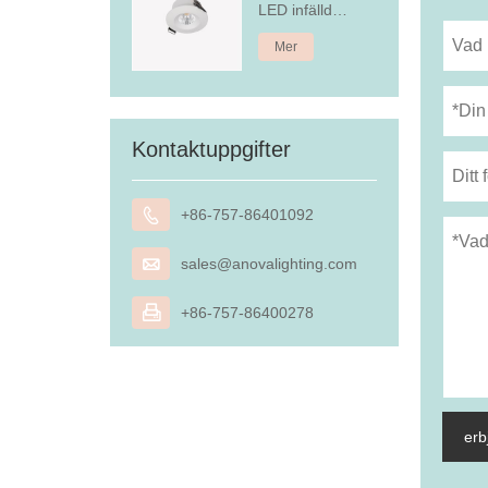
LED infälld
nedljus
Mer
Kontaktuppgifter

+86-757-86401092

sales@anovalighting.com

+86-757-86400278
erb