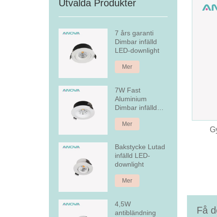
Utvalda Produkter
7 års garanti
Dimbar infälld
LED-downlight
Mer
7W Fast
Aluminium
Dimbar infälld
LED Downlight
Mer
G
Bakstycke Lutad
infälld LED-
downlight
Mer
4,5W
Få d
antibländning