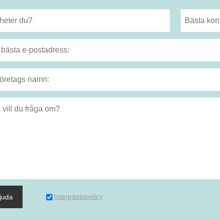
Integritetspolicy
juda