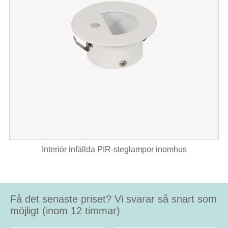
Interiör infällda PIR-steglampor inomhus
Få det senaste priset? Vi svarar så snart som
möjligt (inom 12 timmar)