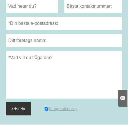

Integritetspolicy
erbjuda