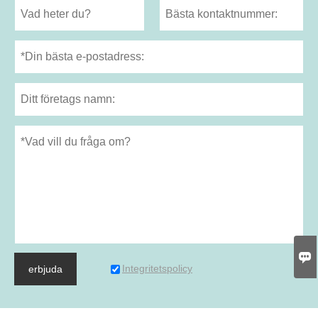

Integritetspolicy
erbjuda