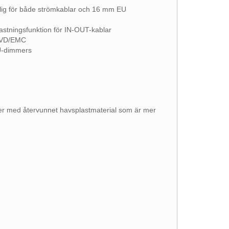
plig för både strömkablar och 16 mm EU
astningsfunktion för IN-OUT-kablar
LVD/EMC
EU-dimmers
ner med återvunnet havsplastmaterial som är mer