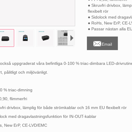
● Skruvfri drivbox, läm
flexibelt rör
● Sidolock med dragavl
● RoHs, New ErP, CE-
● Passar nästan alla 

Email
 också uppgraderat våra befintliga 0-100 % triac-dimbara LED-drivruti
t, pålitligt och miljövänligt.
0 % triac-dimning
,90, flimmerfri
vfri drivbox, lämplig för både strömkablar och 16 mm EU flexibelt rör
lock med dragavlastningsfunktion för IN-OUT-kablar
s, New ErP, CE-LVD/EMC