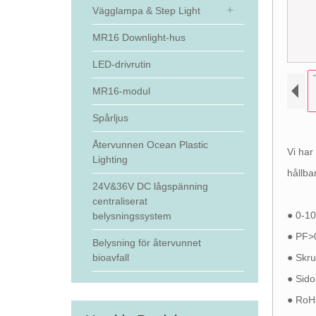
Vägglampa & Step Light
MR16 Downlight-hus
LED-drivrutin
MR16-modul
Spårljus
Återvunnen Ocean Plastic
Vi har
Lighting
hållbar
24V&36V DC lågspänning
centraliserat
● 0-10
belysningssystem
● PF>0
Belysning för återvunnet
bioavfall
● Skru
● Sido
● RoH