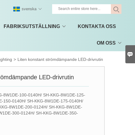
svenska
FABRIKSUTSTÄLLNING
KONTAKTA OSS
OM OSS

ighting
>
Liten konstant strömdämpande LED-drivrutin
trömdämpande LED-drivrutin
G-8W1DE-100-0140H/ SH-KKG-8W1DE-125-
E-150-0140H/ SH-KKG-8W1DE-175-0140H/
KKG-8W1DE-200-0124H/ SH-KKG-8W1DE-
W1DE-300-0124H/ SH-KKG-8W1DE-350-
g