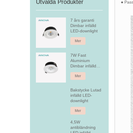
Utvalda Produkter
● Pas
7 års garanti
Dimbar infälld
LED-downlight
Mer
7W Fast
Aluminium
Dimbar infälld
LED Downlight
Mer
Bakstycke Lutad
infälld LED-
downlight
Mer
4,5W
antibländning
LED infälld