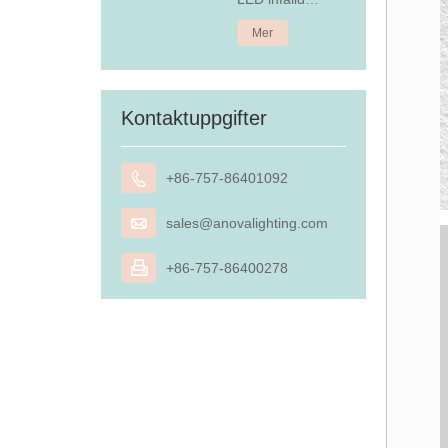
nedljus
Mer
Kontaktuppgifter

+86-757-86401092

sales@anovalighting.com

+86-757-86400278