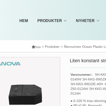
HEM
PRODUKTER
NYHETER

>
Produkter
>
Återvunnen Ocean Plastic L
hus
Liten konstant s
Varunummer.:
SH-KK
0140H/ SH-KKG-8W1D
SH-KKG-8W1DE-40H -
250-0124H/ SH-KKG-8
0124H
● 0-100 % triac-dimnin
● PF>0,90, flimmerfri