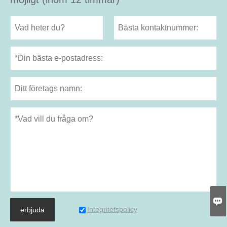

Integritetspolicy
erbjuda