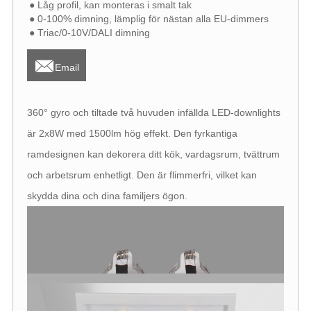
● Låg profil, kan monteras i smalt tak
● 0-100% dimning, lämplig för nästan alla EU-dimmers
● Triac/0-10V/DALI dimning

Email
360° gyro och tiltade två huvuden infällda LED-downlights
är 2x8W med 1500lm hög effekt. Den fyrkantiga
ramdesignen kan dekorera ditt kök, vardagsrum, tvättrum
och arbetsrum enhetligt. Den är flimmerfri, vilket kan
skydda dina och dina familjers ögon.