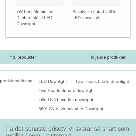
7W Fast Aluminium
Bakstycke Lutad infälld
Dimbar infälld LED
LED-downlight
Downlight
← f.d. produkter
följande produkter →
produktmärkning.:
LED Downlight
Two Heads Infälld downlight
Two Heads Square downlight
Tilted två huvuden downlight
360° Gyro två huvuden Downlight
Få det senaste priset? Vi svarar så snart som
möjligt (inom 12 timmar)