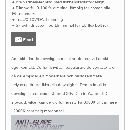
● Bra värmeavledning med fiskbensradiatordesign
● Flimmerfri, 0-100 % dimning, lämplig för nästan alla
EU-dimmers
● Triac/0-10V/DALI-dimning
● Skruvfri drivbox med 16 mm hål för EU flexibelt rör

Email
Anti-bländande downlights minskar obehag vid direkt
ögonkontakt. De har blivit allt populärare de senaste åren
då de erbjuder en modernare och hälsosammare
belysning än traditionella downlights. Denna infällda
downlight i aluminium är med 36V Dim to Warm LED
inbyggd, vilket kan ge dig full ljusstyrka 3000K till varmare
i 2000K som tidig morgonsol.