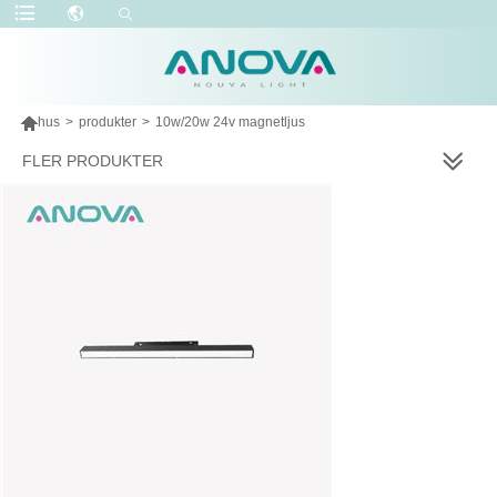

hus
>
produkter
>
10w/20w 24v magnetljus
FLER PRODUKTER