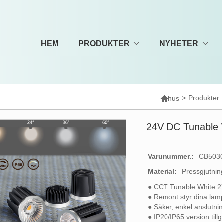
HEM
PRODUKTER
NYHETER

>
Produkter
hus
24V DC Tunable
Varunummer.:
CB503
Material:
Pressgjutnin
● CCT Tunable White 
● Remont styr dina lam
● Säker, enkel anslutnin
● IP20/IP65 version tillg