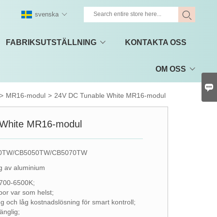
svenska
FABRIKSUTSTÄLLNING
KONTAKTA OSS
OM OSS

>
MR16-modul
>
24V DC Tunable White MR16-modul
 White MR16-modul
0TW/CB5050TW/CB5070TW
g av aluminium
2700-6500K;
por var som helst;
g och låg kostnadslösning för smart kontroll;
änglig;