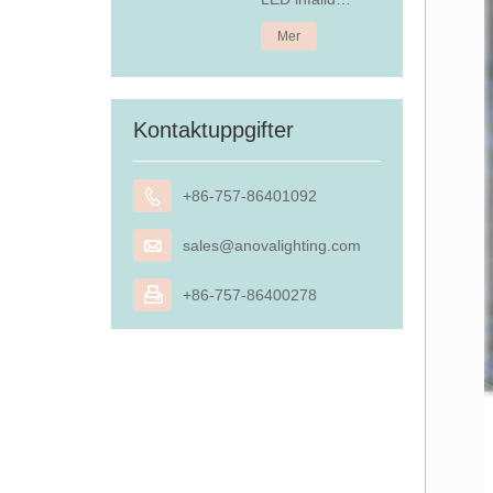
nedljus
Mer
Kontaktuppgifter

+86-757-86401092

sales@anovalighting.com

+86-757-86400278