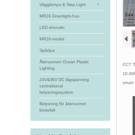
Vägglampa & Step Light
MR16 Downlight-hus
LED-drivrutin
MR16-modul
Spårljus
Återvunnen Ocean Plastic
CCT Tu
Lighting
10,4W.
24V&36V DC lågspänning
smart 
centraliserat
belysningssystem
Belysning för återvunnet
bioavfall