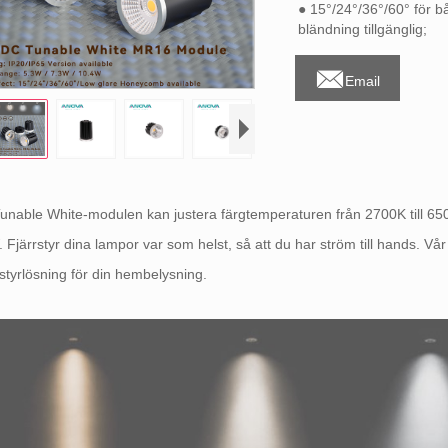
● 15°/24°/36°/60° för b
bländning tillgänglig;

Email
nable White-modulen kan justera färgtemperaturen från 2700K till 6500
 Fjärrstyr dina lampor var som helst, så att du har ström till hands. Vå
styrlösning för din hembelysning.