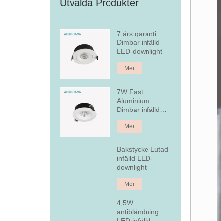
Utvalda Produkter
7 års garanti
Dimbar infälld
LED-downlight
Mer
7W Fast
Aluminium
Dimbar infälld
LED Downlight
Mer
Bakstycke Lutad
infälld LED-
downlight
Mer
4,5W
antibländning
LED infälld