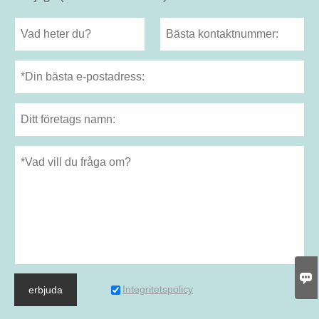

Integritetspolicy
erbjuda