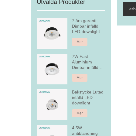
Utvalda Produkter
erb
7 års garanti
Dimbar infälld
LED-downlight
Mer
7W Fast
Aluminium
Dimbar infälld
LED Downlight
Mer
Bakstycke Lutad
infälld LED-
downlight
Mer
4,5W
antibländning