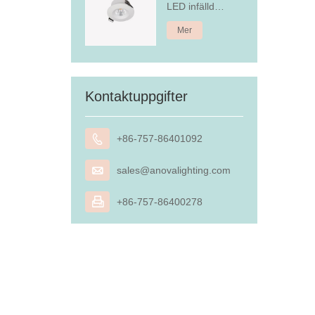
LED infälld
nedljus
Mer
Kontaktuppgifter

+86-757-86401092

sales@anovalighting.com

+86-757-86400278