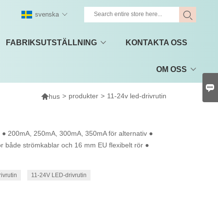
svenska
FABRIKSUTSTÄLLNING
KONTAKTA OSS
OM OSS


>
produkter
>
11-24v led-drivrutin
hus
5 ● 200mA, 250mA, 300mA, 350mA för alternativ ●
ör både strömkablar och 16 mm EU flexibelt rör ●
vrutin
11-24V LED-drivrutin