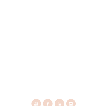



