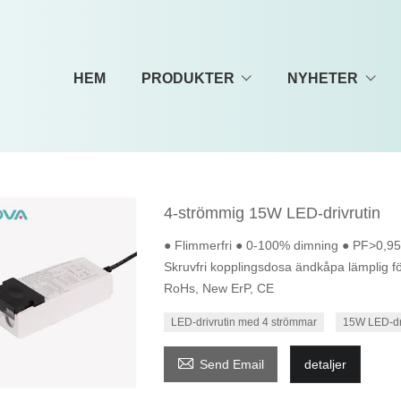
HEM
PRODUKTER
NYHETER
4-strömmig 15W LED-drivrutin
● Flimmerfri ● 0-100% dimning ● PF>0,9
Skruvfri kopplingsdosa ändkåpa lämplig f
RoHs, New ErP, CE
LED-drivrutin med 4 strömmar
15W LED-dri

Send Email
detaljer