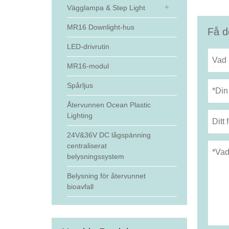
Vägglampa & Step Light
MR16 Downlight-hus
Få d
LED-drivrutin
MR16-modul
Spårljus
Återvunnen Ocean Plastic
Lighting
24V&36V DC lågspänning
centraliserat
belysningssystem
Belysning för återvunnet
bioavfall