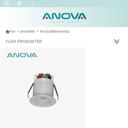

hus
>
produkter
>
led punktbelysning
FLER PRODUKTER