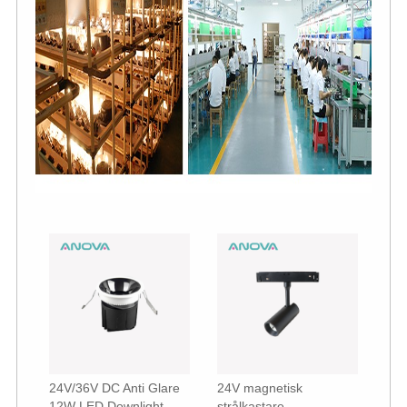
24V/36V DC Anti Glare
24V magnetisk
12W LED Downlight
strålkastare