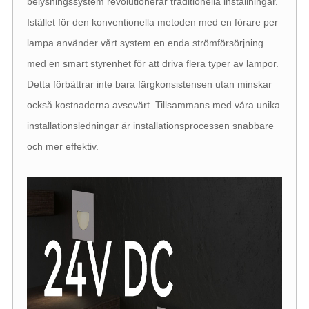
belysningssystem revolutionerar traditionella inställningar.
Istället för den konventionella metoden med en förare per
lampa använder vårt system en enda strömförsörjning
med en smart styrenhet för att driva flera typer av lampor.
Detta förbättrar inte bara färgkonsistensen utan minskar
också kostnaderna avsevärt. Tillsammans med våra unika
installationsledningar är installationsprocessen snabbare
och mer effektiv.