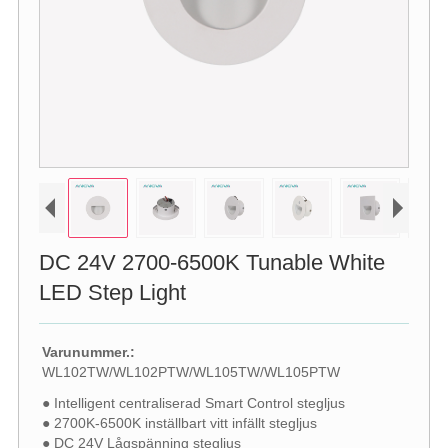
DC 24V 2700-6500K Tunable White
LED Step Light
Varunummer.:
WL102TW/WL102PTW/WL105TW/WL105PTW
● Intelligent centraliserad Smart Control stegljus
● 2700K-6500K inställbart vitt infällt stegljus
● DC 24V Lågspänning stegljus