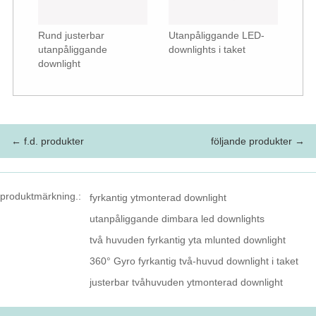
Rund justerbar
Utanpåliggande LED-
utanpåliggande
downlights i taket
downlight
← f.d. produkter
följande produkter →
produktmärkning.:
fyrkantig ytmonterad downlight
utanpåliggande dimbara led downlights
två huvuden fyrkantig yta mlunted downlight
360° Gyro fyrkantig två-huvud downlight i taket
justerbar tvåhuvuden ytmonterad downlight