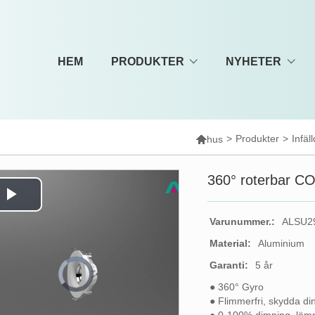
HEM
PRODUKTER
NYHETER

>
Produkter
>
Infäl
hus
360° roterbar CO
Play
Varunummer.:
ALSU2
Video
Material:
Aluminium
Garanti:
5 år
Video
Player
is
loading.
● 360° Gyro
● Flimmerfri, skydda d