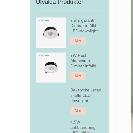
Utvalda Produkter
7 års garanti
Dimbar infälld
LED-downlight
Mer
7W Fast
Aluminium
Dimbar infälld
LED Downlight
Mer
Bakstycke Lutad
infälld LED-
downlight
Mer
4,5W
antibländning
LED infälld