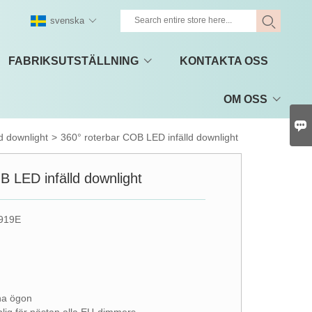
svenska
FABRIKSUTSTÄLLNING
KONTAKTA OSS
OM OSS

ld downlight
>
360° roterbar COB LED infälld downlight
B LED infälld downlight
919E
ina ögon