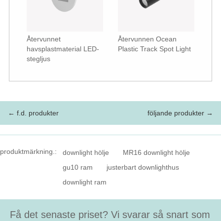
Återvunnet
Återvunnen Ocean
havsplastmaterial LED-
Plastic Track Spot Light
stegljus
← f.d. produkter
följande produkter →
produktmärkning.:
downlight hölje
MR16 downlight hölje
gu10 ram
justerbart downlighthus
downlight ram
Få det senaste priset? Vi svarar så snart som