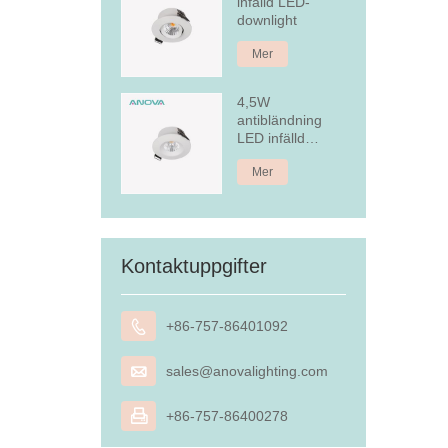
infälld LED-
downlight
Mer
4,5W
antibländning
LED infälld
nedljus
Mer
Kontaktuppgifter

+86-757-86401092

sales@anovalighting.com

+86-757-86400278