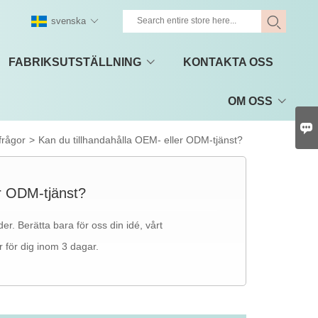
svenska
FABRIKSUTSTÄLLNING
KONTAKTA OSS
OM OSS

frågor
>
Kan du tillhandahålla OEM- eller ODM-tjänst?
er ODM-tjänst?
r. Berätta bara för oss din idé, vårt
 för dig inom 3 dagar.