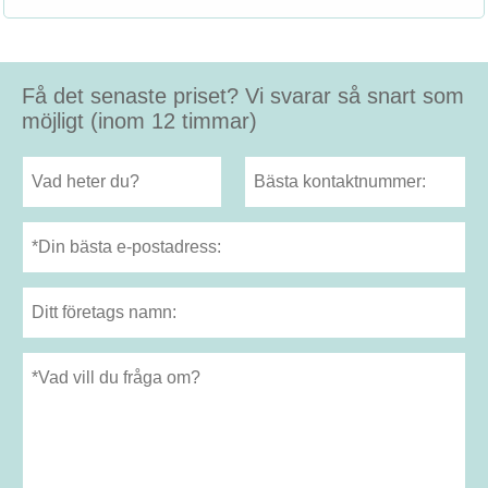
Få det senaste priset? Vi svarar så snart som
möjligt (inom 12 timmar)